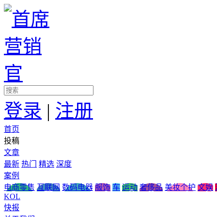
登录
|
注册
首页
投稿
文章
最新
热门
精选
深度
案例
电商零售
互联网
数码电器
服饰
车
运动
奢侈品
美妆个护
文娱
KOL
快报