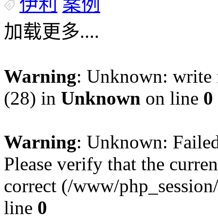
伊利
案例
加载更多....
Warning
: Unknown: write f
(28) in
Unknown
on line
0
Warning
: Unknown: Failed 
Please verify that the curren
correct (/www/php_session
line
0