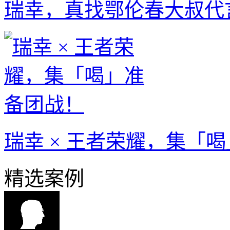
瑞幸，真找鄂伦春大叔代
瑞幸 × 王者荣耀，集「
精选案例