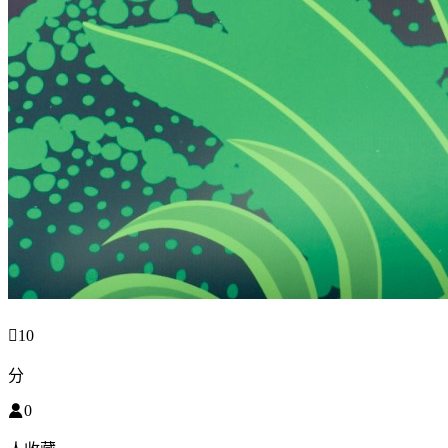

10
分

0