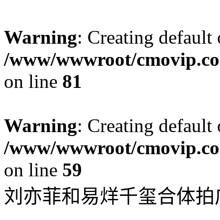
Warning
: Creating default
/www/wwwroot/cmovip.com
on line
81
Warning
: Creating default
/www/wwwroot/cmovip.com
on line
59
刘亦菲和易烊千玺合体拍