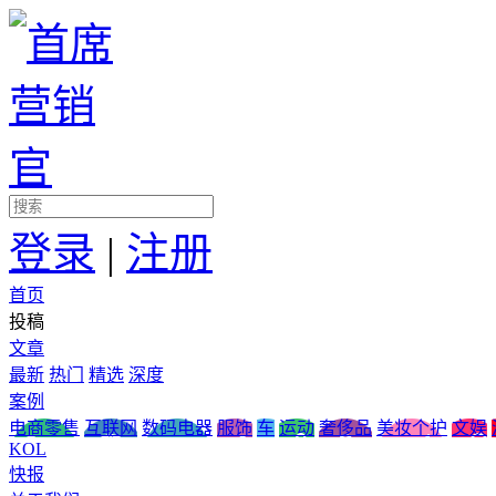
登录
|
注册
首页
投稿
文章
最新
热门
精选
深度
案例
电商零售
互联网
数码电器
服饰
车
运动
奢侈品
美妆个护
文娱
KOL
快报