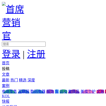
登录
|
注册
首页
投稿
文章
最新
热门
精选
深度
案例
电商零售
互联网
数码电器
服饰
车
运动
奢侈品
美妆个护
文娱
KOL
快报