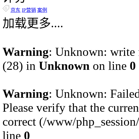
京东
IP营销
案例
加载更多....
Warning
: Unknown: write f
(28) in
Unknown
on line
0
Warning
: Unknown: Failed 
Please verify that the curren
correct (/www/php_session
line
0