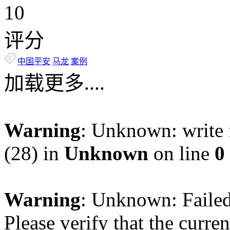
10
评分
中国平安
马龙
案例
加载更多....
Warning
: Unknown: write f
(28) in
Unknown
on line
0
Warning
: Unknown: Failed 
Please verify that the curren