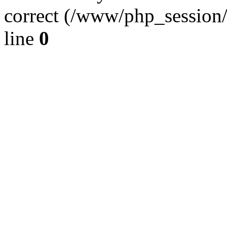
correct (/www/php_session
line
0