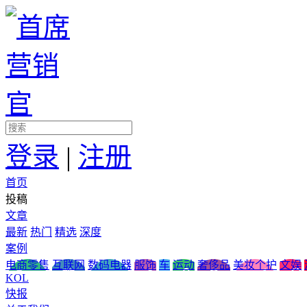
登录
|
注册
首页
投稿
文章
最新
热门
精选
深度
案例
电商零售
互联网
数码电器
服饰
车
运动
奢侈品
美妆个护
文娱
KOL
快报