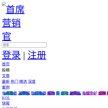
登录
|
注册
首页
投稿
文章
最新
热门
精选
深度
案例
电商零售
互联网
数码电器
服饰
车
运动
奢侈品
美妆个护
文娱
KOL
快报