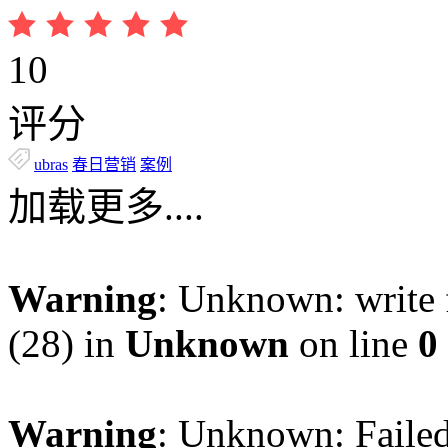
10
评分
ubras
春日营销
案例
加载更多....
Warning
: Unknown: write f
(28) in
Unknown
on line
0
Warning
: Unknown: Failed 